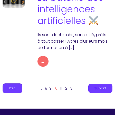
intelligences
artificielles
Ils sont déchainés, sans pitié, prêts
à tout casser ! Après plusieurs mois
de formation à […]
→
1
…
8
9
10
11
12
13
Préc.
Suivant