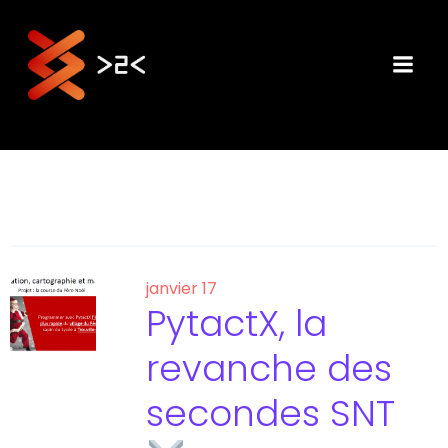
Aller
au
contenu
janvier 17
PytactX, la
revanche des
secondes SNT