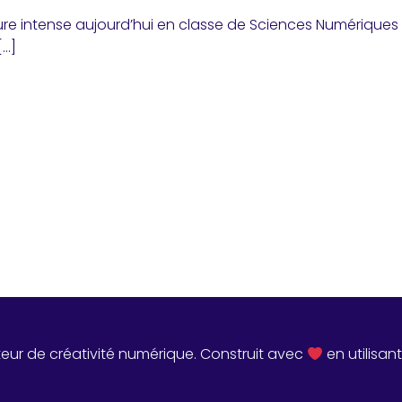
re intense aujourd’hui en classe de Sciences Numériques
[…]
teur de créativité numérique. Construit avec
en utilisan