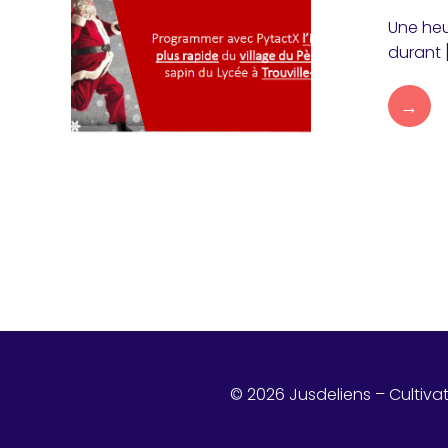
Une heu
durant 
→
© 2026 Jusdeliens – Cultiva