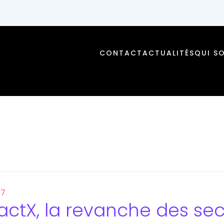
CONTACT
ACTUALITÉS
QUI S
17
actX, la revanche des s