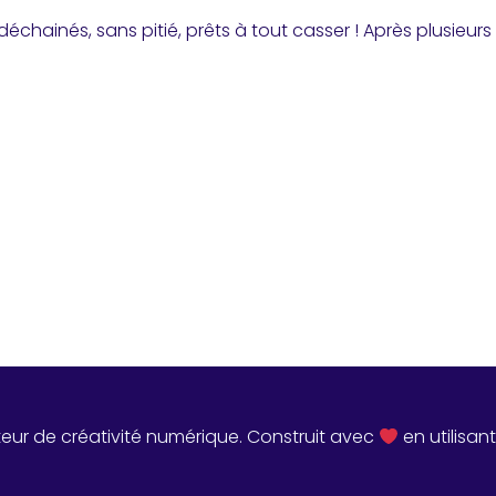
 déchainés, sans pitié, prêts à tout casser ! Après plusieur
teur de créativité numérique. Construit avec
en utilisan