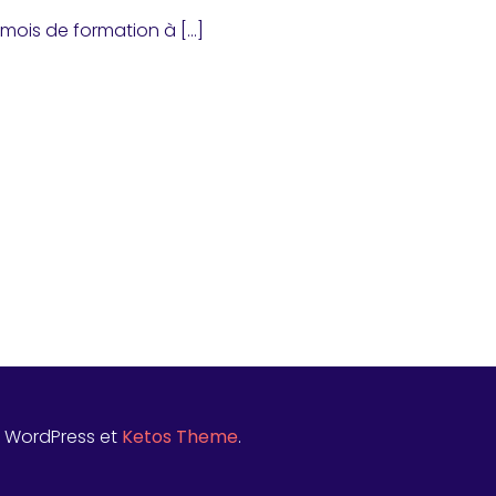
s mois de formation à […]
t WordPress et
Ketos Theme
.