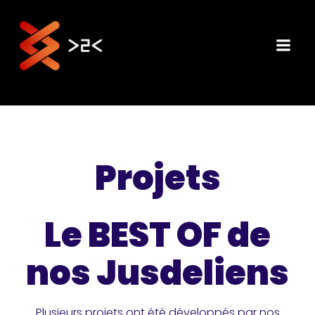
Aller
au
contenu
Projets
Le BEST OF de
nos Jusdeliens
Plusieurs projets ont été développés par nos