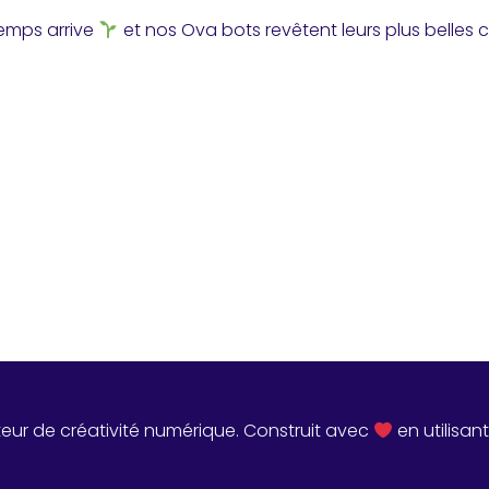
temps arrive
et nos Ova bots revêtent leurs plus belles c
teur de créativité numérique. Construit avec
en utilisan