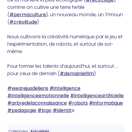
comme on cultive une terre fertile
(
#permaculture
), un nouveau monde, un Ti’moun
(
#créolitude
)
Nous cultivons la créativité numérique par le jeu et
l’expérimentation, de robots, et surtout de soi-
même
Pour former les talents d’aujourd’hui, et surtout …
pour ceux de demain (
#demainlefilm
)
#wearejusdeliens
#intelligence
#intelligenceemotionnelle
#intelligenceartificielle
#arbredelaconnaissance
#robots
#informatique
#pedagogie
#logo
#identit
e
Catégories
Actualités