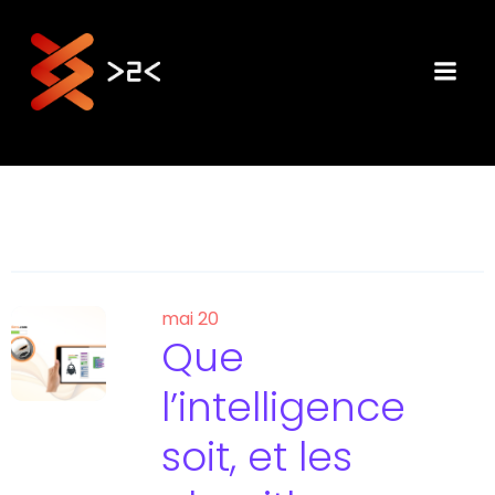
Aller
au
contenu
mai 20
Que
l’intelligence
soit, et les