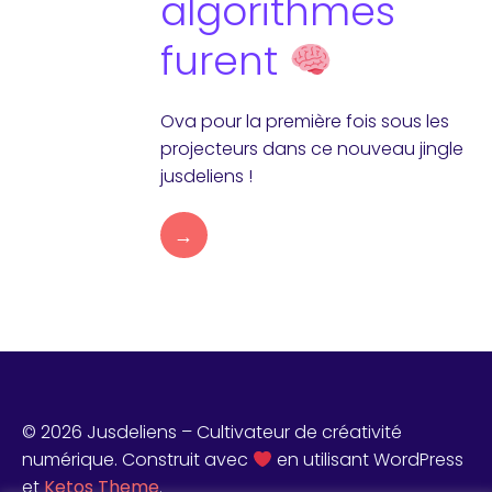
algorithmes
furent
Ova pour la première fois sous les
projecteurs dans ce nouveau jingle
jusdeliens !
→
© 2026 Jusdeliens – Cultivateur de créativité
numérique. Construit avec
en utilisant WordPress
et
Ketos Theme
.