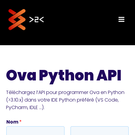
Aller
au
contenu
Ova Python API
Téléchargez l’API pour programmer Ova en Python
(>3.10.x) dans votre IDE Python préféré (VS Code,
PyCharm, IDLE …).
Nom
*