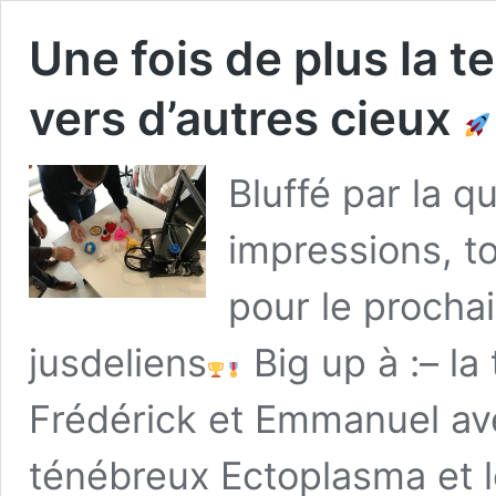
Une fois de plus la t
vers d’autres cieux
Bluffé par la q
impressions, t
pour le procha
jusdeliens
Big up à :– la
Frédérick et Emmanuel ave
ténébreux Ectoplasma et l