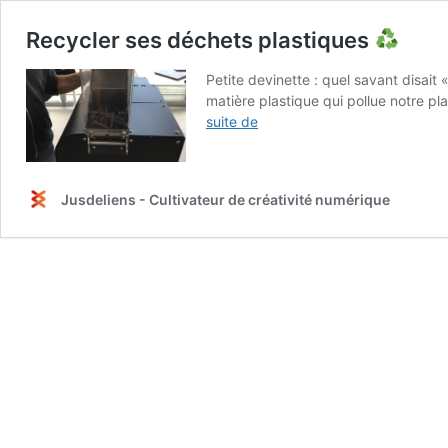
Recycler ses déchets plastiques
Petite devinette : quel savant disait 
matière plastique qui pollue notre pl
Recycler
suite de
ses
déchets
plastiques
Jusdeliens - Cultivateur de créativité numérique